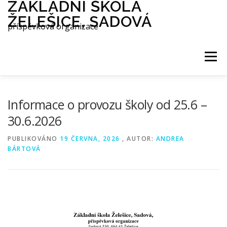
ZÁKLADNÍ ŠKOLA
Přeskočit
na
ŽELEŠICE, SADOVÁ
obsah
příspěvková organizace
Menu
O NÁS
ŠKOLA
AES
Informace o provozu školy od 25.6 –
30.6.2026
INTERNÁT
DRUŽINA
JÍDELNA
PUBLIKOVÁNO
19 ČERVNA, 2026
, AUTOR:
ANDREA
BÁRTOVÁ
AKTUALITY
REFERENCE
GALERIE