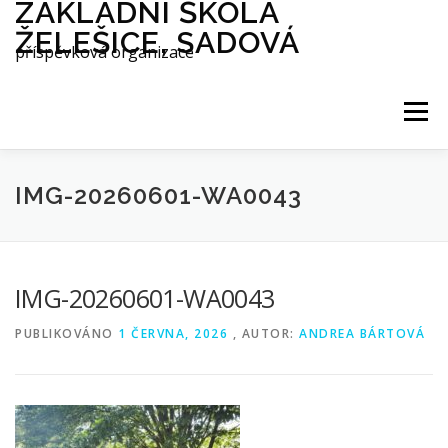
ZÁKLADNÍ ŠKOLA
Přeskočit
na
ŽELEŠICE, SADOVÁ
obsah
příspěvková organizace
Menu
O NÁS
ŠKOLA
AES
IMG-20260601-WA0043
INTERNÁT
DRUŽINA
JÍDELNA
IMG-20260601-WA0043
AKTUALITY
REFERENCE
PUBLIKOVÁNO
1 ČERVNA, 2026
, AUTOR:
ANDREA BÁRTOVÁ
GALERIE