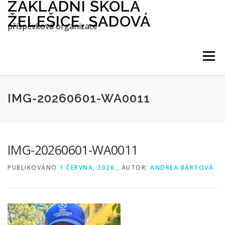
ZÁKLADNÍ ŠKOLA
Přeskočit
na
ŽELEŠICE, SADOVÁ
obsah
příspěvková organizace
Menu
O NÁS
ŠKOLA
AES
IMG-20260601-WA0011
INTERNÁT
DRUŽINA
JÍDELNA
IMG-20260601-WA0011
AKTUALITY
REFERENCE
PUBLIKOVÁNO
1 ČERVNA, 2026
, AUTOR:
ANDREA BÁRTOVÁ
GALERIE