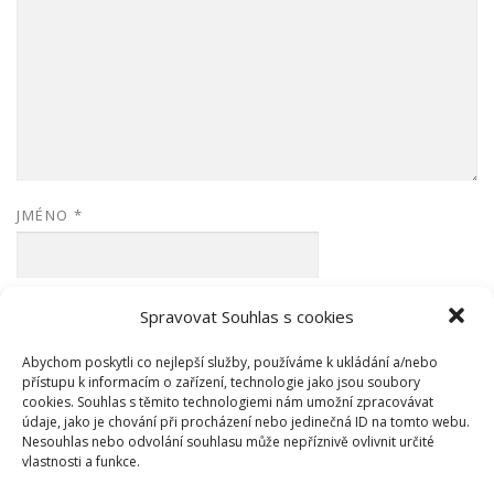
JMÉNO
*
E-MAIL
*
Spravovat Souhlas s cookies
Abychom poskytli co nejlepší služby, používáme k ukládání a/nebo
přístupu k informacím o zařízení, technologie jako jsou soubory
WEBOVÁ STRÁNKA
cookies. Souhlas s těmito technologiemi nám umožní zpracovávat
údaje, jako je chování při procházení nebo jedinečná ID na tomto webu.
Nesouhlas nebo odvolání souhlasu může nepříznivě ovlivnit určité
vlastnosti a funkce.