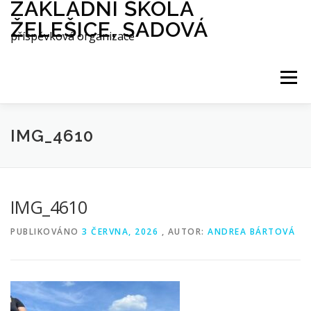
ZÁKLADNÍ ŠKOLA
Přeskočit
na
ŽELEŠICE, SADOVÁ
obsah
příspěvková organizace
Menu
O NÁS
ŠKOLA
AES
IMG_4610
INTERNÁT
DRUŽINA
JÍDELNA
IMG_4610
AKTUALITY
REFERENCE
PUBLIKOVÁNO
3 ČERVNA, 2026
, AUTOR:
ANDREA BÁRTOVÁ
GALERIE