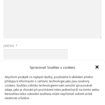
JMÉNO
*
E-MAIL
*
Spravovat Souhlas s cookies
Abychom poskytli co nejlepší služby, používáme k ukládání a/nebo
přístupu k informacím o zařízení, technologie jako jsou soubory
WEBOVÁ STRÁNKA
cookies. Souhlas s těmito technologiemi nám umožní zpracovávat
údaje, jako je chování při procházení nebo jedinečná ID na tomto webu.
Nesouhlas nebo odvolání souhlasu může nepříznivě ovlivnit určité
vlastnosti a funkce.