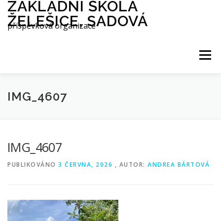
ZÁKLADNÍ ŠKOLA
Přeskočit
na
ŽELEŠICE, SADOVÁ
obsah
příspěvková organizace
Menu
O NÁS
ŠKOLA
AES
IMG_4607
INTERNÁT
DRUŽINA
JÍDELNA
IMG_4607
AKTUALITY
REFERENCE
PUBLIKOVÁNO
3 ČERVNA, 2026
, AUTOR:
ANDREA BÁRTOVÁ
GALERIE