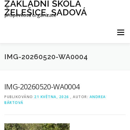
ZÁKLADNÍ ŠKOLA
Přeskočit
na
ŽELEŠICE, SADOVÁ
obsah
příspěvková organizace
Menu
O NÁS
ŠKOLA
AES
IMG-20260520-WA0004
INTERNÁT
DRUŽINA
JÍDELNA
IMG-20260520-WA0004
AKTUALITY
REFERENCE
PUBLIKOVÁNO
21 KVĚTNA, 2026
, AUTOR:
ANDREA
BÁRTOVÁ
GALERIE